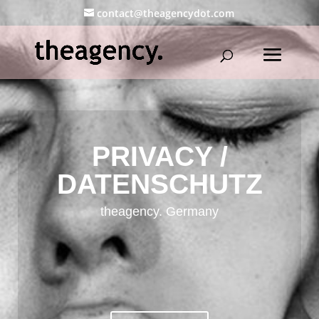
contact@theagencydot.com
PRIVACY /
DATENSCHUTZ
theagency. Germany