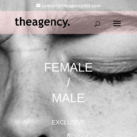
contact@theagencydot.com
FEMALE
/
MALE
EXCLUSIVE
x