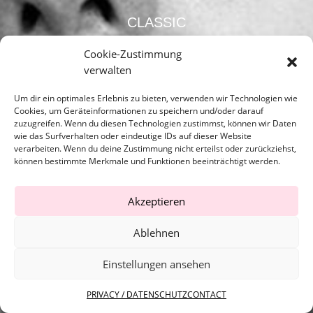
CLASSIC
x
Cookie-Zustimmung
verwalten
COMMERCIAL
Um dir ein optimales Erlebnis zu bieten, verwenden wir Technologien wie
x
Cookies, um Geräteinformationen zu speichern und/oder darauf
zuzugreifen. Wenn du diesen Technologien zustimmst, können wir Daten
NEW FACES
wie das Surfverhalten oder eindeutige IDs auf dieser Website
verarbeiten. Wenn du deine Zustimmung nicht erteilst oder zurückziehst,
x
können bestimmte Merkmale und Funktionen beeinträchtigt werden.
BECOME A MODEL
Akzeptieren
Ablehnen
Einstellungen ansehen
Copyright © 2022 | theagency.
PRIVACY / DATENSCHUTZ
CONTACT