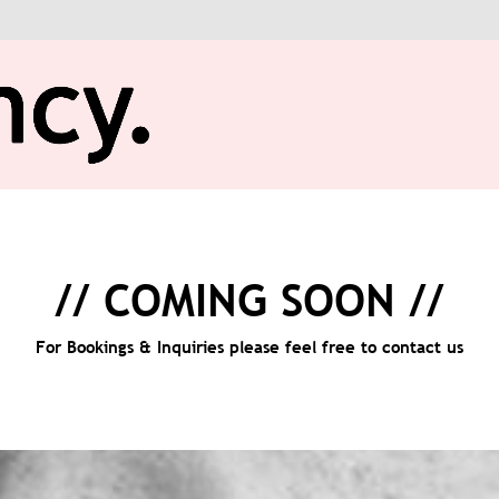
// COMING SOON //
For Bookings & Inquiries please feel free to
contact
us